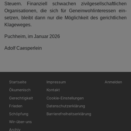
Steuern. Finanziell schwachen zivilgesellschaftlichen
Organisationen, die sich für Geneinwohlinteressen ein­
setzen, bleibt dann nur die Möglichkeit des gerichtlichen
Klageweges.
Puchheim, im Januar 2026
Adolf Caesperlein
Hauptnavigation
Fußbereichsmenü
Benutzermen
Startseite
Impressum
Anmelden
Ökumenisch
Kontakt
Gerechtigkeit
Cookie-Einstellungen
Frieden
Datenschutzerklärung
Schöpfung
Barrierefreiheitserklärung
Wir-über-uns
Archiv